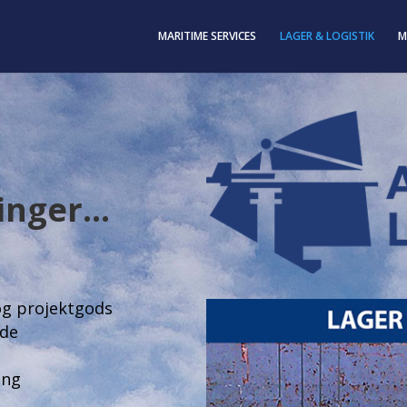
MARITIME SERVICES
LAGER & LOGISTIK
M
inger…
 og projektgods
ede
ing