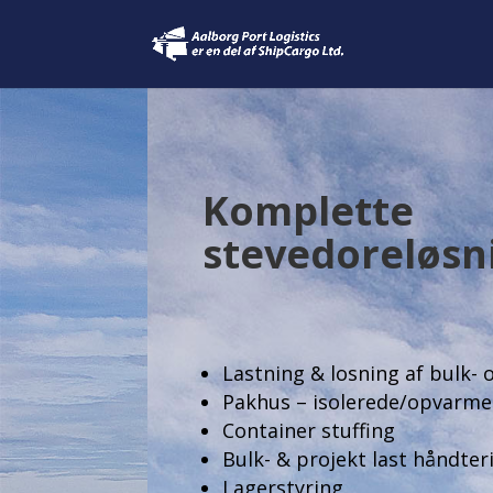
Komplette
stevedoreløsn
Lastning & losning af bulk-
Pakhus – isolerede/opvarm
Container stuffing
Bulk- & projekt last håndter
Lagerstyring